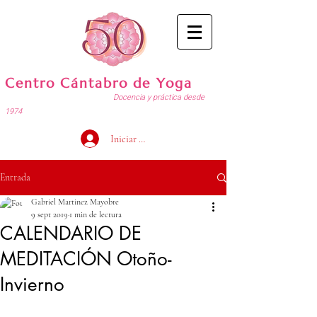
Centro Cántabro de Yoga
Docencia y práctica desde
1974
Iniciar sesión
Entrada
Gabriel Martinez Mayobre
9 sept 2019
1 min de lectura
CALENDARIO DE
MEDITACIÓN Otoño-
Invierno