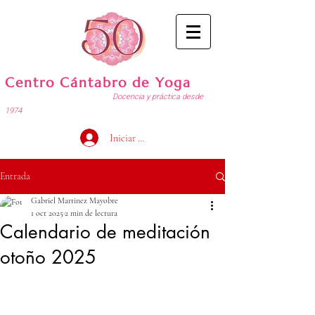
Centro Cántabro de Yoga
Docencia y práctica desde
1974
Iniciar sesión
Entrada
Gabriel Martinez Mayobre
1 oct 2025
2 min de lectura
Calendario de meditación
otoño 2025