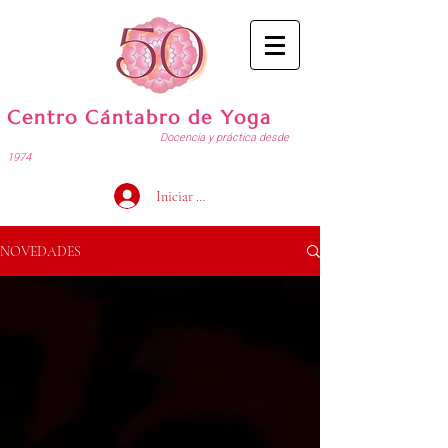
Centro Cántabro de Yoga
Docencia y práctica desde
1974
Iniciar sesión
NOVEDADES