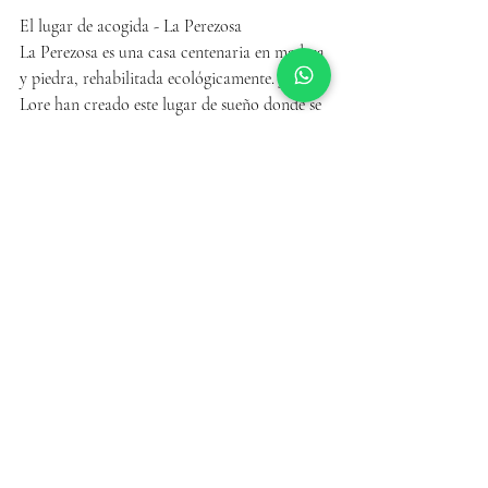
El lugar de acogida - La Perezosa
La Perezosa es una casa centenaria en madera 
y piedra, rehabilitada ecológicamente. Juan y 
Lore han creado este lugar de sueño donde se 
organizan regularmente semanas de salud, 
yoga, senderismo y todo lo que tenga que ver 
con el bien estar.
Cuentan con un equipo de profesionales, 
entre los que esta Marta, cocinera con mas 
de 30 años de experiencia, y Quique, que será 
nuestro guía en la montaña.
http://www.laperezosa.com