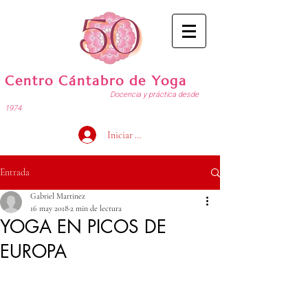
Centro Cántabro de Yoga
Docencia y práctica desde
1974
Iniciar sesión
Entrada
Gabriel Martinez
16 may 2018
2 min de lectura
YOGA EN PICOS DE
EUROPA