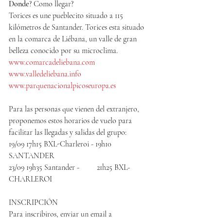
Donde
? Como llegar?
Torices es une pueblecito situado a 115 
kilómetros de Santander. Torices esta situado 
en la comarca de Liébana, un valle de gran 
belleza conocido por su microclima.
www.comarcadeliebana.com
www.valledeliebana.info
www.parquenacionalpicoseuropa.es
Para las personas que vienen del extranjero, 
proponemos estos horarios de vuelo para 
facilitar las llegadas y salidas del grupo:
19/09 17h15 BXL-Charleroi - 19h10 
SANTANDER
23/09 19h35 Santander -         21h25 BXL-
CHARLEROI
INSCRIPCIÓN
Para inscribiros, enviar un email a 