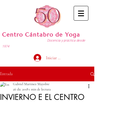
Centro Cántabro de Yoga
Docencia y práctica desde
1974
Iniciar sesión
Entrada
Gabriel Martinez Mayobre
26 dic 2018
1 min de lectura
INVIERNO E EL CENTRO