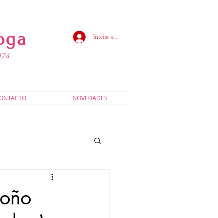
oga
Iniciar sesión
974
ONTACTO
NOVEDADES
oño