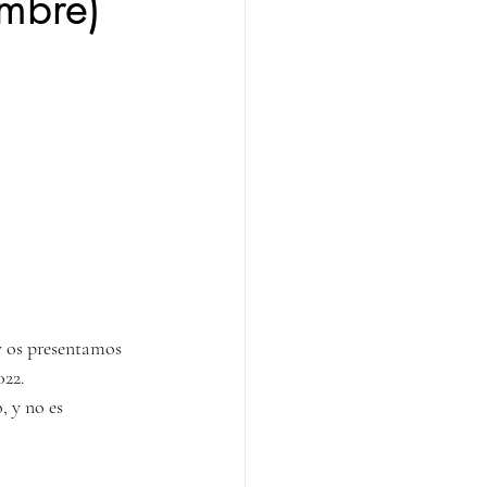
mbre)
 os presentamos 
22. 
 y no es 