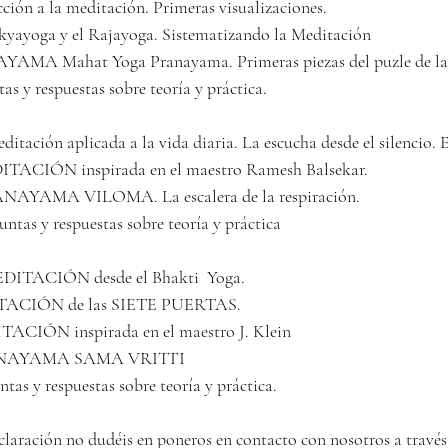
ón a la meditación. Primeras visualizaciones. 
ayoga y el Rajayoga. Sistematizando la Meditación
A Mahat Yoga Pranayama. Primeras piezas del puzle de la r
y respuestas sobre teoría y práctica.
ción aplicada a la vida diaria. La escucha desde el silencio. El
ACIÓN inspirada en el maestro Ramesh Balsekar.
AYAMA VILOMA. La escalera de la respiración.
as y respuestas sobre teoría y práctica
ITACIÓN desde el Bhakti  Yoga. 
TACIÓN de las SIETE PUERTAS. 
CIÓN inspirada en el maestro J. Klein
ANAYAMA SAMA VRITTI
s y respuestas sobre teoría y práctica. 
claración no dudéis en poneros en contacto con nosotros a través 